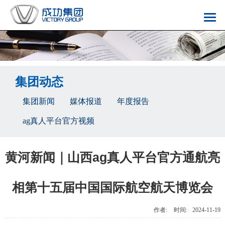
集团动态
集团新闻
媒体报道
年度报告
ag真人平台官方视频
黄河新闻｜山西ag真人平台官方通航亮
相第十五届中国国际航空航天博览会
作者:
时间:
2024-11-19