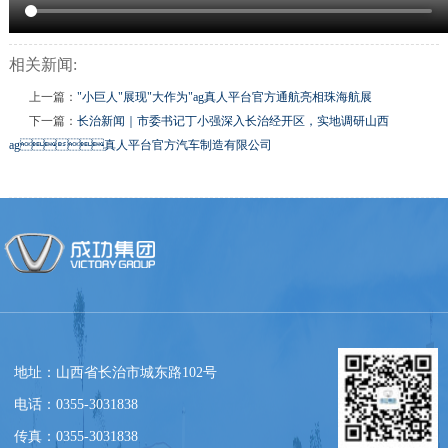
相关新闻:
上一篇：
"小巨人"展现"大作为"ag真人平台官方通航亮相珠海航展
下一篇：
长治新闻｜市委书记丁小强深入长治经开区，实地调研山西
ag真人平台官方汽车制造有限公司
地址：山西省长治市城东路102号
电话：0355-3031838
传真：0355-3031838