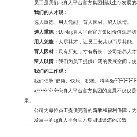
员工是我们ag真人平台官方集团赖以生存
我们的人才观：
选人重德、用人凭能、育人因材、留人以情。
选人重德：
认同ag真人平台官方集团
用人凭能：
人尽其才，让员工安其职而尽其能。在ag
育人因材：
尺有所短，寸有所长，公司培养人才
留人以情：
我们为员工提供广阔的发展空间，使其能力
我们的工作观：
我们倡导“健康、快乐、积极、科学&r
ag真人平台官方集团的发展不仅仅
泉。
公司为每位员工提供完善的薪酬和福利保障，为
发展中的ag真人平台官方集团诚邀您的加盟！