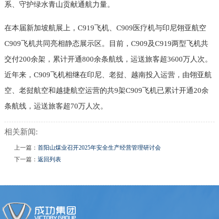
系、守护绿水青山贡献通航力量。
在本届新加坡航展上，C919飞机、C909医疗机与印尼翎亚航空
C909飞机共同亮相静态展示区。目前，C909及C919两型飞机共
交付200余架，累计开通800余条航线，运送旅客超3600万人次。
近年来，C909飞机相继在印尼、老挝、越南投入运营，由翎亚航
空、老挝航空和越捷航空运营的共9架C909飞机已累计开通20余
条航线，运送旅客超70万人次。
相关新闻:
上一篇：
首阳山煤业召开2025年安全生产经营管理研讨会
下一篇：
返回列表