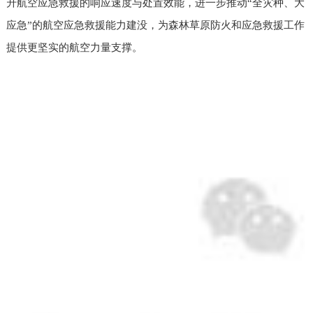
升航空应急救援的响应速度与处置效能，进一步推动
“
全灾种、大
应急”
的航空应急救援能力建没，为森林草原防火和应急救援工作
提供更坚实的航空力量支撑。