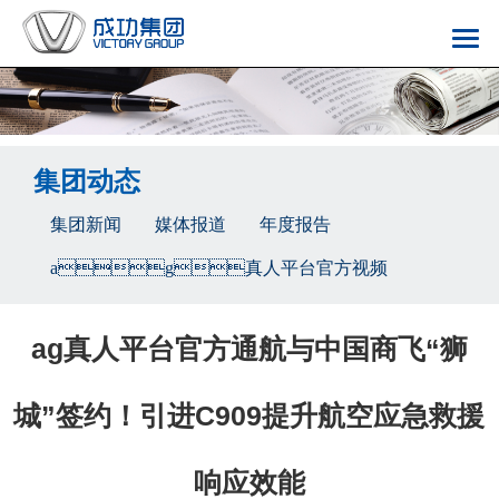
集团动态
集团新闻
媒体报道
年度报告
ag真人平台官方视频
ag真人平台官方通航与中国商飞“狮
城”签约！引进C909提升航空应急救援
响应效能