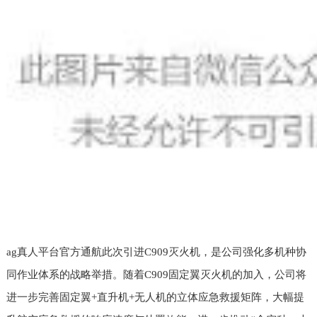
ag真人平台官方通航此次引进C909灭火机，是公司强化多机种协
同作业体系的战略举措。随着C909固定翼灭火机的加入，公司将
进一步完善固定翼+直升机+无人机的立体应急救援矩阵，大幅提