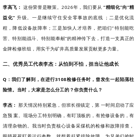
李高飞：
这份荣誉是鞭策。2026年，我们要从
“精细化”向“精
益化”
升级。一是继续守住安全零事故的底线；二是优化流
程，降低设备故障率；三是加快人才培养，把咱们“特别能吃
苦、特别能战斗、特别能奉献”的精神传下去，打造一支真正的
金牌检修班组，用实干为矿井高质量发展贡献更多力量。
二、优秀员工代表李杰：从怕到不怕，担当让他成长
Q：我们了解到，在进行3108检修任务时，曾发生一起
陷落柱
险情。当时，大家是怎么分工的？你负责什么？
李杰：
那天情况特别紧急，但班长很镇定，第一时间启动了应
急预案。现场分工特别明确，有盯顶板的，有抢修设备的，有
清理杂物的。我当时负责核心设备采煤机的检修和故障排查，
眼睛死死盯着运行参数，就想着赶紧排除故障
，为兄弟们抢时