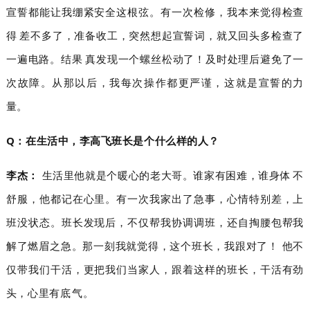
宣誓都能让我绷紧安全这根弦。有一次检修，我本来觉得检查
得差不多了，准备收工，突然想起宣誓词，就又回头多检查了
一遍电路。结果真发现一个螺丝松动了！及时处理后避免了一
次故障。从那以后，我每次操作都更严谨，这就是宣誓的力
量。
Q：在生活中，李高飞班长是个什么样的人？
李杰：
生活里他就是个暖心的老大哥。谁家有困难，谁身体不
舒服，他都记在心里。有一次我家出了急事，心情特别差，上
班没状态。班长发现后，不仅帮我协调调班，还自掏腰包帮我
解了燃眉之急。那一刻我就觉得，这个班长，我跟对了！ 他不
仅带我们干活，更把我们当家人，跟着这样的班长，干活有劲
头，心里有底气。