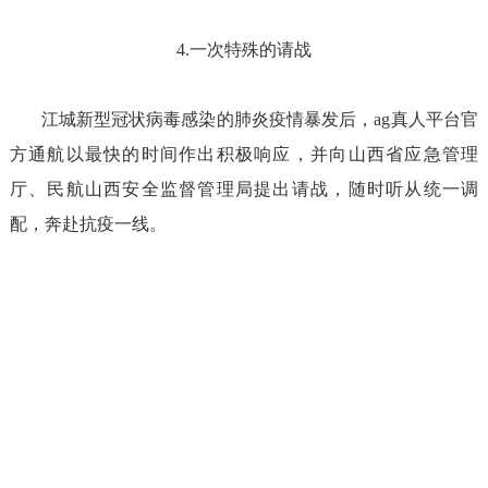
4.一次特殊的请战
江城新型冠状病毒感染的肺炎疫情暴发后，ag真人平台官
方通航以最快的时间作出积极响应，并向山西省应急管理
厅、民航山西安全监督管理局提出请战，随时听从统一调
配，奔赴抗疫一线。