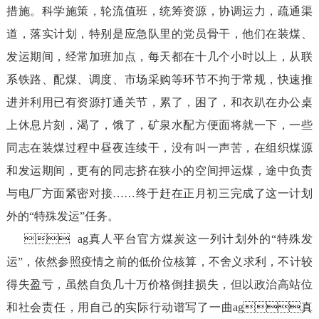
措施。科学施策，轮流值班，统筹资源，协调运力，疏通渠
道，落实计划，特别是应急队里的党员骨干，他们在装煤、
发运期间，经常加班加点，每天都在十几个小时以上，从联
系铁路、配煤、调度、市场采购等环节不拘于常规，快速推
进并利用已有资源打通关节，累了，困了，和衣趴在办公桌
上休息片刻，渴了，饿了，矿泉水配方便面将就一下，一些
同志在装煤过程中昼夜连续干，没有叫一声苦，在组织煤源
和发运期间，更有的同志挤在狭小的空间押运煤，途中负责
与电厂方面紧密对接……终于赶在正月初三完成了这一计划
外的“特殊发运”任务。
 ag真人平台官方煤炭这一列计划外的“特殊发
运”，依然参照疫情之前的低价位核算，不舍义求利，不计较
得失盈亏，虽然自负几十万价格倒挂损失，但以政治高站位
和社会责任，用自己的实际行动谱写了一曲ag真