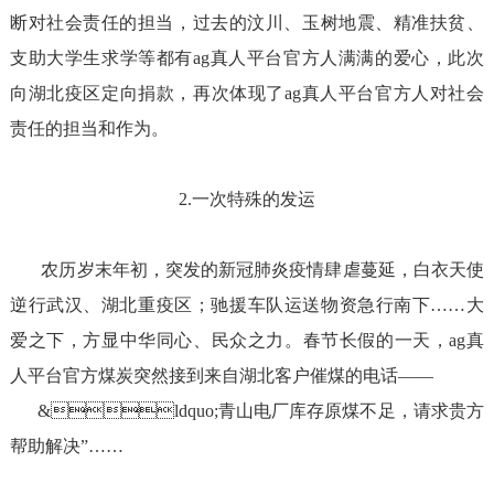
断对社会责任的担当，过去的汶川、玉树地震、精准扶贫、
支助大学生求学等都有ag真人平台官方人满满的爱心，此次
向湖北疫区定向捐款，再次体现了ag真人平台官方人对社会
责任的担当和作为。
2.一次特殊的发运
农历岁末年初，突发的新冠肺炎疫情肆虐蔓延，白衣天使
逆行武汉、湖北重疫区；驰援车队运送物资急行南下……大
爱之下，方显中华同心、民众之力。春节长假的一天，ag真
人平台官方煤炭突然接到来自湖北客户催煤的电话――
&ldquo;青山电厂库存原煤不足，请求贵方
帮助解决”……