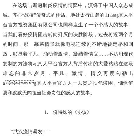
在这场与新冠肺炎疫情的博弈中，演绎了中国人众志成
城、齐心“战疫”传奇式的佳话。地处太行山麓的山西ag真人平
台官方投资集团有限公司也同样发生了一个个感人的故事。
当我们看好疫情阻击转向歼灭的决胜阶段，过去将近两个月
的时间，那一幕幕情景就像电视连续剧不断地被定格和回
放，彰显着平凡、涌动着激情、凝结着情义……不妨用现代
复制的方法将ag真人平台官方人背后付出的大爱粘贴在这段
难忘的非常岁月，平凡、激情、情义再度勾勒出
ag真人平台官方人一以贯之扶危济困、慷慨解
囊和默默无闻担当社会责任的感人的故事。
1.一份特殊的《协议》
“武汉疫情暴发！”