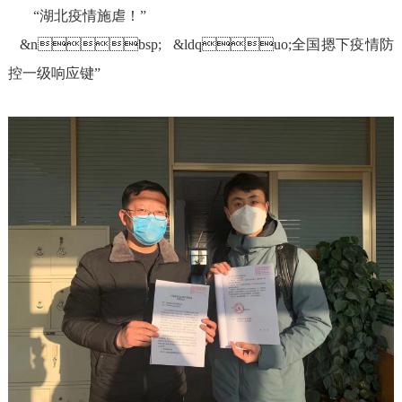
“湖北疫情施虐！”
&nbsp; &ldquo;全国摁下疫情防
控一级响应键”