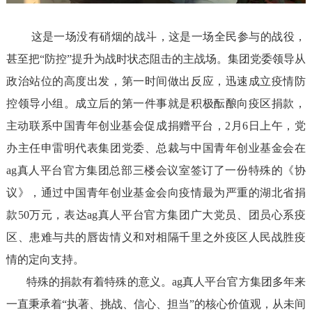
这是一场没有硝烟的战斗，这是一场全民参与的战役，
甚至把“防控”提升为战时状态阻击的主战场。集团党委领导从
政治站位的高度出发，第一时间做出反应，迅速成立疫情防
控领导小组。成立后的第一件事就是积极酝酿向疫区捐款，
主动联系中国青年创业基会促成捐赠平台，2月6日上午，党
办主任申雷明代表集团党委、总裁与中国青年创业基金会在
ag真人平台官方集团总部三楼会议室签订了一份特殊的《协
议》，通过中国青年创业基金会向疫情最为严重的湖北省捐
款50万元，表达ag真人平台官方集团广大党员、团员心系疫
区、患难与共的唇齿情义和对相隔千里之外疫区人民战胜疫
情的定向支持。
 特殊的捐款有着特殊的意义。ag真人平台官方集团多年来
一直秉承着“执著、挑战、信心、担当”的核心价值观，从未间